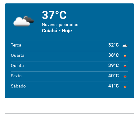
37°C
Nuvens quebradas
Cuiabá - Hoje
32°C
Terça
38°C
Quarta
39°C
Quinta
40°C
Sexta
41°C
Sábado