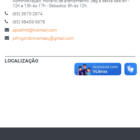
Administração: Horário de atendimento: Seg a sexta das 8h -
12h e 13h às 17h - Sábados: 8h às 12h.
(65) 3675-2874
(65) 98459-5678
apcefmt@hotmail.com
johngordonramsay@gmail.com
LOCALIZAÇÃO