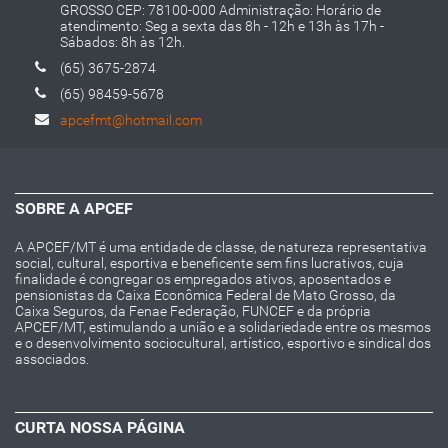
GROSSO CEP: 78100-000 Administração: Horário de
atendimento: Seg a sexta das 8h - 12h e 13h às 17h -
Sábados: 8h às 12h.
(65) 3675-2874
(65) 98459-5678
apcefmt@hotmail.com
SOBRE A APCEF
A APCEF/MT é uma entidade de classe, de natureza representativa
social, cultural, esportiva e beneficente sem fins lucrativos, cuja
finalidade é congregar os empregados ativos, aposentados e
pensionistas da Caixa Econômica Federal de Mato Grosso, da
Caixa Seguros, da Fenae Federação, FUNCEF e da própria
APCEF/MT, estimulando a união e a solidariedade entre os mesmos
e o desenvolvimento sociocultural, artístico, esportivo e sindical dos
associados.
CURTA NOSSA PÁGINA