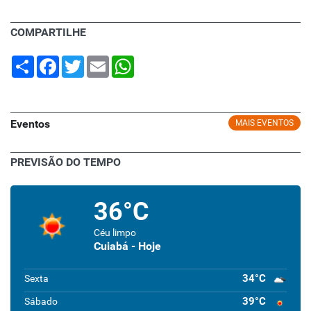
COMPARTILHE
Share
Facebook
Twitter
Email
WhatsApp
Eventos
MAIS EVENTOS
PREVISÃO DO TEMPO
36°C
Céu limpo
Cuiabá - Hoje
34°C
Sexta
39°C
Sábado