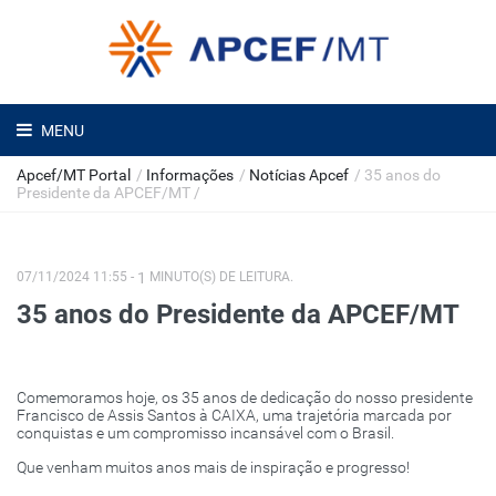
MENU
Apcef/MT Portal
/
Informações
/
Notícias Apcef
/
35 anos do
Presidente da APCEF/MT
/
07/11/2024 11:55 -
1
MINUTO(S) DE LEITURA.
35 anos do Presidente da APCEF/MT
Comemoramos hoje, os 35 anos de dedicação do nosso presidente
Francisco de Assis Santos à CAIXA, uma trajetória marcada por
conquistas e um compromisso incansável com o Brasil.
Que venham muitos anos mais de inspiração e progresso!